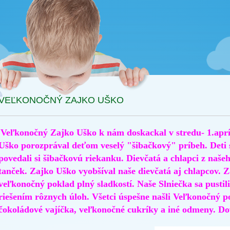
VEĽKONOČNÝ ZAJKO UŠKO
Veľkonočný Zajko Uško k nám doskackal v stredu- 1.aprí
Uško porozprával deťom veselý "šibačkový" príbeh. Deti 
povedali si šibačkovú riekanku. Dievčatá a chlapci z naše
tanček. Zajko Uško vyobšíval naše dievčatá aj chlapcov. Z
veľkonočný poklad plný sladkostí. Naše Slniečka sa pusti
riešením rôznych úloh. Všetci úspešne našli Veľkonočný 
čokoládové vajíčka, veľkonočné cukríky a iné odmeny. Do