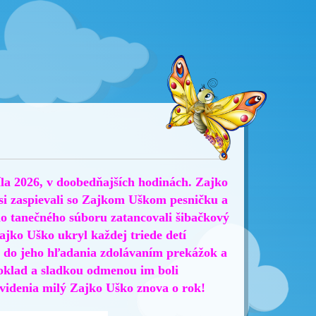
la 2026, v doobedňajších hodinách. Zajko
si zaspievali so Zajkom Uškom pesničku a
ho tanečného súboru zatancovali šibačkový
ajko Uško ukryl každej triede detí
li do jeho hľadania zdolávaním prekážok a
poklad a sladkou odmenou im boli
videnia milý Zajko Uško znova o rok!