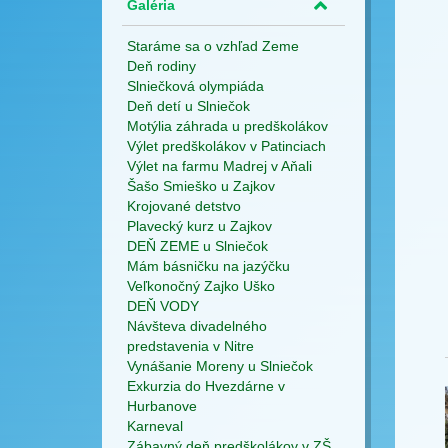
Galéria
Staráme sa o vzhľad Zeme
Deň rodiny
Slniečková olympiáda
Deň detí u Slniečok
Motýlia záhrada u predškolákov
Výlet predškolákov v Patinciach
Výlet na farmu Madrej v Aňali
Šašo Smieško u Zajkov
Krojované detstvo
Plavecký kurz u Zajkov
DEŇ ZEME u Slniečok
Mám básničku na jazýčku
Veľkonočný Zajko Uško
DEŇ VODY
Návšteva divadelného
predstavenia v Nitre
Vynášanie Moreny u Slniečok
Exkurzia do Hvezdárne v
Hurbanove
Karneval
Zábavný deň predškolákov v ZŠ