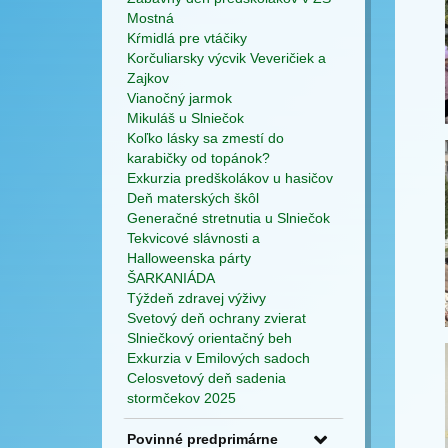
Mostná
Kŕmidlá pre vtáčiky
Korčuliarsky výcvik Veveričiek a
Zajkov
Vianočný jarmok
Mikuláš u Slniečok
Koľko lásky sa zmestí do
karabičky od topánok?
Exkurzia predškolákov u hasičov
Deň materských škôl
Generačné stretnutia u Slniečok
Tekvicové slávnosti a
Halloweenska párty
ŠARKANIÁDA
Týždeň zdravej výživy
Svetový deň ochrany zvierat
Slniečkový orientačný beh
Exkurzia v Emilových sadoch
Celosvetový deň sadenia
stormčekov 2025
Povinné predprimárne