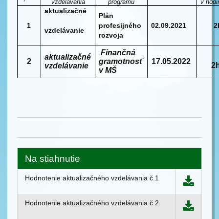
vzdelávania
programu
v hodi
aktualizačné
Plán
1
profesijného
02.09.2021
2
vzdelávanie
rozvoja
Finančná
aktualizačné
2
gramotnosť
17.05.2022
2h
vzdelávanie
v MŠ
Na stiahnutie
Hodnotenie aktualizačného vzdelávania č.1
Hodnotenie aktualizačného vzdelávania č.2