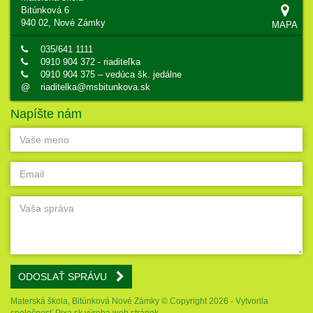
Bitúnková 6
940 02, Nové Zámky
MAPA
035/641 1111
0910 904 372 - riaditeľka
0910 904 375 – vedúca šk. jedálne
@
riaditelka@msbitunkova.sk
Napíšte nám
ODOSLAŤ SPRÁVU
Materská škola, Bitúnková Nové Zámky © Copyright 2026 - Vytvorila