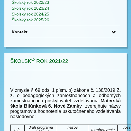
Školský rok 2022/23
Školský rok 2023/24
Školský rok 2024/25
Školský rok 2025/26
Kontakt
ŠKOLSKÝ ROK 2021/22
V zmysle § 69 ods. 1 písm. b) zákona č. 138/2019 Z.
z. o pedagogických zamestnancoch a odborných
zamestnancoch poskytovateľ vzdelávania
Materská
škola Bitúnková 6, Nové Zámky
zverejňuje názvy
programov a hodnotenia uskutočneného vzdelávania
nasledovne:
druh programu
názov
rozs
p.č.
termín/trvanie