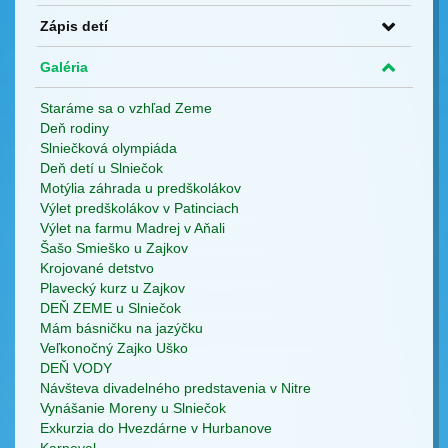
Zápis detí
Galéria
Staráme sa o vzhľad Zeme
Deň rodiny
Slniečková olympiáda
Deň detí u Slniečok
Motýlia záhrada u predškolákov
Výlet predškolákov v Patinciach
Výlet na farmu Madrej v Aňali
Šašo Smieško u Zajkov
Krojované detstvo
Plavecký kurz u Zajkov
DEŇ ZEME u Slniečok
Mám básničku na jazýčku
Veľkonočný Zajko Uško
DEŇ VODY
Návšteva divadelného predstavenia v Nitre
Vynášanie Moreny u Slniečok
Exkurzia do Hvezdárne v Hurbanove