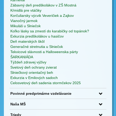
Karneval
Zábavný deň predškolákov v ZŠ Mostná
Kŕmidlá pre vtáčiky
Korčuliarsky výcvik Veveričiek a Zajkov
Vianočný jarmok
Mikuláš u Slniečok
Koľko lásky sa zmestí do karabičky od topánok?
Exkurzia predškolákov u hasičov
Deň materských škôl
Generačné stretnutia u Slniečok
Tekvicové slávnosti a Halloweenska párty
ŠARKANIÁDA
Týždeň zdravej výživy
Svetový deň ochrany zvierat
Slniečkový orientačný beh
Exkurzia v Emilových sadoch
Celosvetový deň sadenia stormčekov 2025
Povinné predprimárne vzdelávanie
Naša MŠ
Triedy