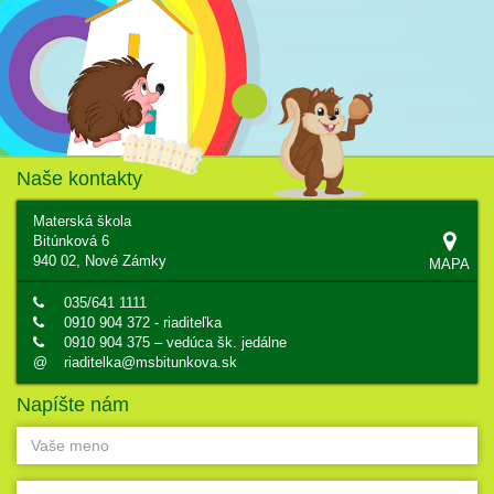
Naše kontakty
Materská škola
Bitúnková 6
940 02, Nové Zámky
MAPA
035/641 1111
0910 904 372 - riaditeľka
0910 904 375 – vedúca šk. jedálne
@
riaditelka@msbitunkova.sk
Napíšte nám