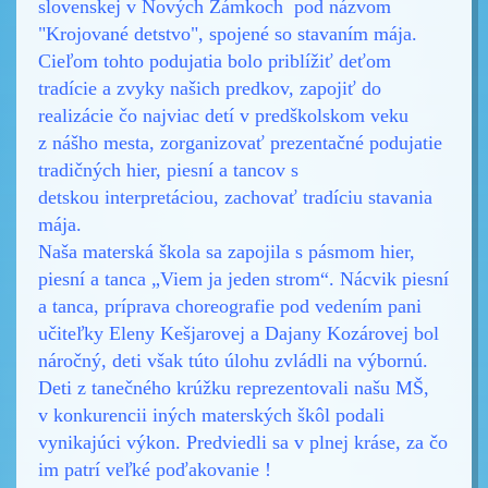
slovenskej v Nových Zámkoch
pod názvom
"Krojované detstvo", spojené so stavaním mája.
Cieľom tohto podujatia bolo priblížiť
deťom
tradície a zvyky našich predkov, zapojiť do
realizácie čo najviac detí v predškolskom veku
z
nášho mesta, zorganizovať prezentačné podujatie
tradičných hier, piesní a tancov s
detskou
interpretáciou, zachovať tradíciu stavania
mája.
Naša materská škola sa zapojila s pásmom hier,
piesní a tanca „Viem ja jeden strom“. Nácvik piesní
a tanca,
príprava choreografie pod vedením pani
učiteľky Eleny Kešjarovej a Dajany Kozárovej bol
náročný,
deti však túto úlohu zvládli na výbornú.
Deti z tanečného krúžku reprezentovali našu MŠ,
v
konkurencii iných materských škôl podali
vynikajúci výkon. Predviedli sa v plnej kráse, za čo
im patrí veľké
poďakovanie !